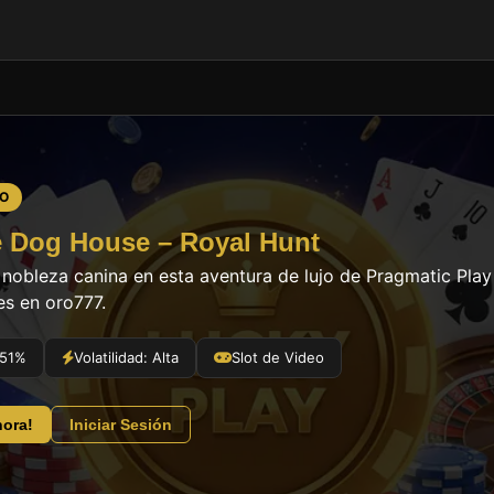
O
 Dog House – Royal Hunt
 nobleza canina en esta aventura de lujo de Pragmatic Play
les en oro777.
.51%
Volatilidad: Alta
Slot de Video
hora!
Iniciar Sesión