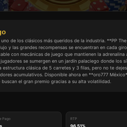
go
 uno de los clásicos más queridos de la industria. **PP Th
 lujo y las grandes recompensas se encuentran en cada giro
ecable con mecánicas de juego que mantienen la adrenalina
 jugadores se sumergen en un jardín palaciego donde los s
na estructura clásica de 5 carretes y 3 filas, pero no te deje
cadores acumulativos. Disponible ahora en **oro777 México*
uscan el gran premio gracias a su alta volatilidad.
de Pago
RTP
as
96.51%