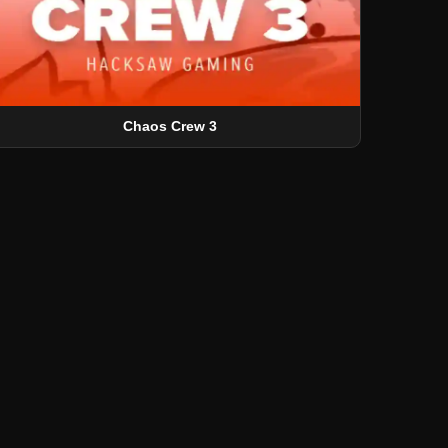
Chaos Crew 3