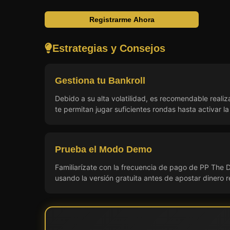
Registrarme Ahora
Estrategias y Consejos
Gestiona tu Bankroll
Debido a su alta volatilidad, es recomendable real
te permitan jugar suficientes rondas hasta activar la
Prueba el Modo Demo
Familiarízate con la frecuencia de pago de PP The 
usando la versión gratuita antes de apostar dinero r