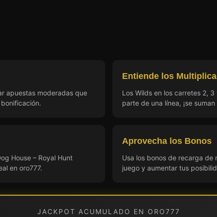
Entiende los Multiplic
izar apuestas moderadas que
Los Wilds en los carretes 2, 3
 bonificación.
parte de una línea, ¡se suman
Aprovecha los Bonos
Dog House – Royal Hunt
Usa los bonos de recarga de 
eal en oro777.
juego y aumentar tus posibili
JACKPOT ACUMULADO EN ORO777