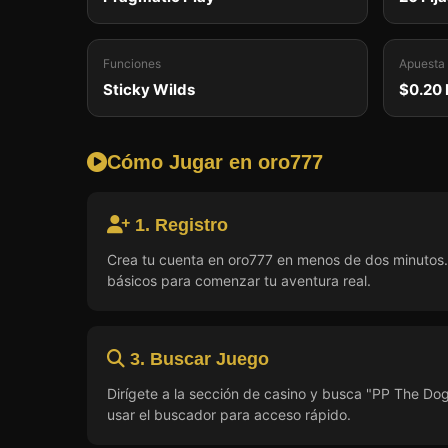
Funciones
Apuesta
Sticky Wilds
$0.20
Cómo Jugar en oro777
1. Registro
Crea tu cuenta en oro777 en menos de dos minutos. 
básicos para comenzar tu aventura real.
3. Buscar Juego
Dirígete a la sección de casino y busca "PP The Do
usar el buscador para acceso rápido.