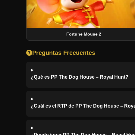
Fortune Mouse 2
Preguntas Frecuentes
¿Qué es PP The Dog House – Royal Hunt?
¿Cuál es el RTP de PP The Dog House – Roy
¿Puedo jugar PP The Dog House – Royal Hunt