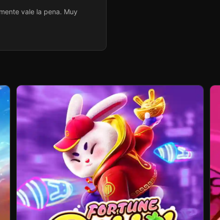
almente vale la pena. Muy