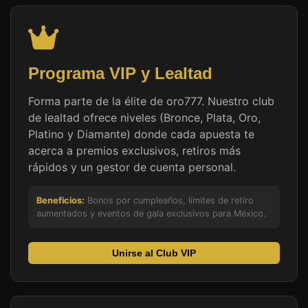
Programa VIP y Lealtad
Forma parte de la élite de oro777. Nuestro club
de lealtad ofrece niveles (Bronce, Plata, Oro,
Platino y Diamante) donde cada apuesta te
acerca a premios exclusivos, retiros más
rápidos y un gestor de cuenta personal.
Beneficios:
Bonos por cumpleaños, límites de retiro
aumentados y eventos de gala exclusivos para México.
Unirse al Club VIP