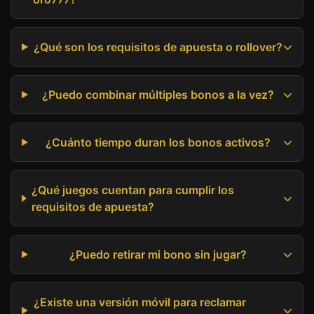
¿Qué son los requisitos de apuesta o rollover?
¿Puedo combinar múltiples bonos a la vez?
¿Cuánto tiempo duran los bonos activos?
¿Qué juegos cuentan para cumplir los
requisitos de apuesta?
¿Puedo retirar mi bono sin jugar?
¿Existe una versión móvil para reclamar