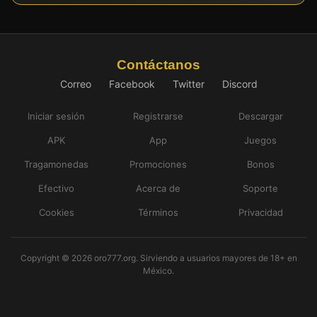
Contáctanos
Correo
Facebook
Twitter
Discord
Iniciar sesión
Registrarse
Descargar
APK
App
Juegos
Tragamonedas
Promociones
Bonos
Efectivo
Acerca de
Soporte
Cookies
Términos
Privacidad
Copyright © 2026 oro777.org. Sirviendo a usuarios mayores de 18+ en
México.