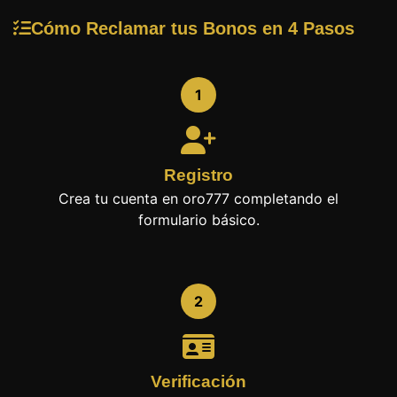
Cómo Reclamar tus Bonos en 4 Pasos
1
Registro
Crea tu cuenta en oro777 completando el
formulario básico.
2
Verificación