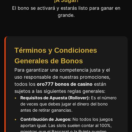
¡A Jugar!
El bono se activará y estarás listo para ganar en
grande.
Términos y Condiciones
Generales de Bonos
Para garantizar una competencia justa y el
uso responsable de nuestras promociones,
todos los
oro777 bonos de casino
están
sujetos a las siguientes reglas generales:
Requisitos de Apuesta (Rollover):
Es el número
de veces que debes jugar el dinero del bono
antes de retirar ganancias.
Contribución de Juegos:
No todos los juegos
aportan igual. Las slots suelen contar al 100%,
mientras que el Baccarat o la Ruleta pueden