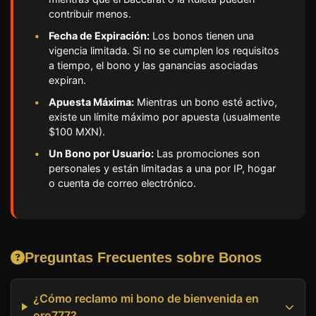
contribuir menos.
Fecha de Expiración:
Los bonos tienen una
vigencia limitada. Si no se cumplen los requisitos
a tiempo, el bono y las ganancias asociadas
expiran.
Apuesta Máxima:
Mientras un bono esté activo,
existe un límite máximo por apuesta (usualmente
$100 MXN).
Un Bono por Usuario:
Las promociones son
personales y están limitadas a una por IP, hogar
o cuenta de correo electrónico.
Preguntas Frecuentes sobre Bonos
¿Cómo reclamo mi bono de bienvenida en
oro777?