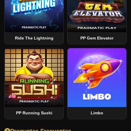
Ride The Lightning
PP Gem Elevator
PP Running Sushi
Limbo