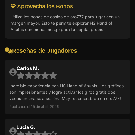
Aprovecha los Bonos
Utiliza los bonos de casino de oro777 para jugar con un
margen mayor. Esto te permite explorar HS Hand of
Anubis con menos riesgo para tu capital propio.
Reseñas de Jugadores
Carlos M.
Increíble experiencia con HS Hand of Anubis. Los gráficos
son impresionantes y logré activar los giros gratis dos
veces en una sola sesión. ¡Muy recomendado en oro777!
Publicado el 15 de abril, 2026
Lucia G.