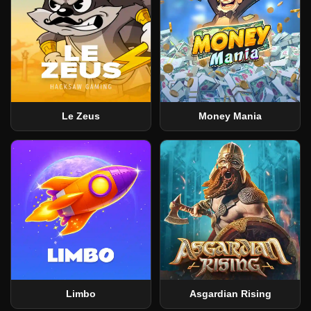
Le Zeus
Money Mania
Limbo
Asgardian Rising