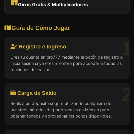
Giros Gratis & Multiplicadores
Guía de Cómo Jugar
Registro e Ingreso
Crea tu cuenta en oro777 mediante el botón de registro o
inicia sesión si ya eres miembro para acceder a todas las
funciones del casino.
Carga de Saldo
Realiza un depósito seguro utilizando cualquiera de
nuestros métodos de pago locales en México para
obtener fondos y aprovechar los bonos disponibles.