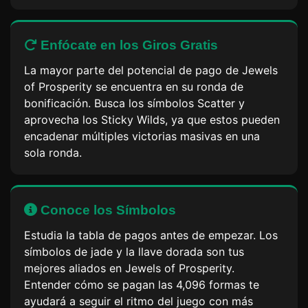
Enfócate en los Giros Gratis
La mayor parte del potencial de pago de Jewels
of Prosperity se encuentra en su ronda de
bonificación. Busca los símbolos Scatter y
aprovecha los Sticky Wilds, ya que estos pueden
encadenar múltiples victorias masivas en una
sola ronda.
Conoce los Símbolos
Estudia la tabla de pagos antes de empezar. Los
símbolos de jade y la llave dorada son tus
mejores aliados en Jewels of Prosperity.
Entender cómo se pagan las 4,096 formas te
ayudará a seguir el ritmo del juego con más