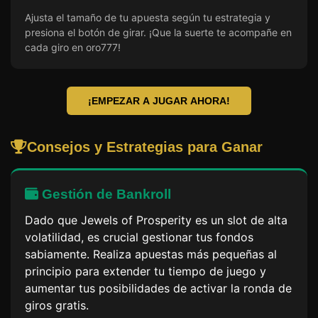
Ajusta el tamaño de tu apuesta según tu estrategia y
presiona el botón de girar. ¡Que la suerte te acompañe en
cada giro en oro777!
¡EMPEZAR A JUGAR AHORA!
Consejos y Estrategias para Ganar
Gestión de Bankroll
Dado que Jewels of Prosperity es un slot de alta
volatilidad, es crucial gestionar tus fondos
sabiamente. Realiza apuestas más pequeñas al
principio para extender tu tiempo de juego y
aumentar tus posibilidades de activar la ronda de
giros gratis.