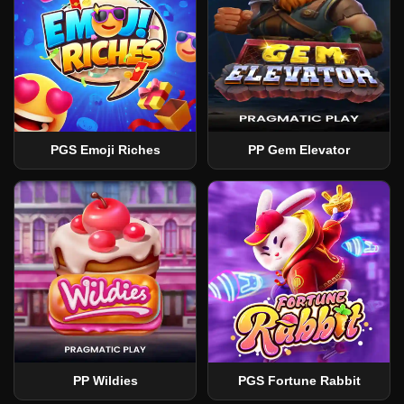
PGS Emoji Riches
PP Gem Elevator
PP Wildies
PGS Fortune Rabbit