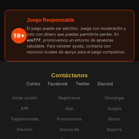
Juego Responsable
El juego puede ser adictivo. Juega con moderación y
18+
solo con dinero que puedas permitirte perder. En
oro777
, promovemos un entorno de apuestas
saludable. Para obtener ayuda, contacta con
recursos locales de apoyo para el juego compulsivo.
Contáctanos
Correo
Facebook
Twitter
Discord
Iniciar sesión
Registrarse
Descargar
APK
App
Juegos
Tragamonedas
Promociones
Bonos
Efectivo
Acerca de
Soporte