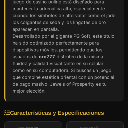
juego de casino online está diseñado para
mantener la adrenalina alta, especialmente
cuando los símbolos de alto valor como el jade,
los colgantes de seda y los lingotes de oro
aparecen en pantalla.
Desarrollado por el gigante PG Soft, este título
ha sido optimizado perfectamente para
dispositivos móviles, permitiendo que los
usuarios de
oro777
disfruten de la misma
fluidez y calidad visual tanto en su celular
como en su computadora. Si buscas un juego
que combine estética oriental con un potencial
de pago masivo, Jewels of Prosperity es tu
mejor elección.
Características y Especificaciones