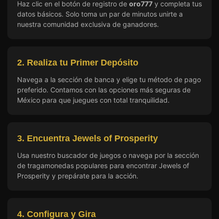
Haz clic en el botón de registro de
oro777
y completa tus
datos básicos. Solo toma un par de minutos unirte a
nuestra comunidad exclusiva de ganadores.
2. Realiza tu Primer Depósito
Navega a la sección de banca y elige tu método de pago
preferido. Contamos con las opciones más seguras de
México para que juegues con total tranquilidad.
3. Encuentra Jewels of Prosperity
Usa nuestro buscador de juegos o navega por la sección
de tragamonedas populares para encontrar Jewels of
Prosperity y prepárate para la acción.
4. Configura y Gira