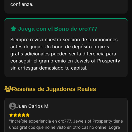
confianza.
Juega con el Bono de oro777
Siempre revisa nuestra sección de promociones
antes de jugar. Un bono de depósito o giros
gratis adicionales pueden ser la diferencia para
conseguir el gran premio en Jewels of Prosperity
sin arriesgar demasiado tu capital.
Reseñas de Jugadores Reales
Juan Carlos M.
"Increíble experiencia en oro777. Jewels of Prosperity tiene
unos gráficos que no he visto en otro casino online. Logré