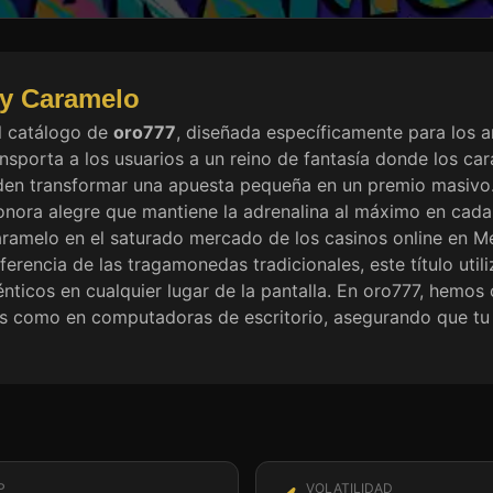
ky Caramelo
l catálogo de
oro777
, diseñada específicamente para los 
nsporta a los usuarios a un reino de fantasía donde los car
den transformar una apuesta pequeña en un premio masivo
onora alegre que mantiene la adrenalina al máximo en cada 
ramelo en el saturado mercado de los casinos online en Mé
ferencia de las tragamonedas tradicionales, este título uti
ticos en cualquier lugar de la pantalla. En oro777, hemos
es como en computadoras de escritorio, asegurando que tu
P
VOLATILIDAD