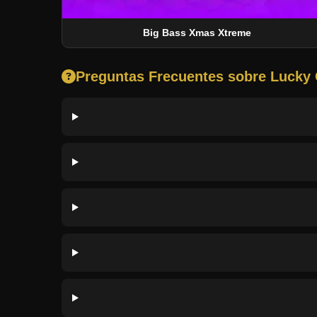
Big Bass Xmas Xtreme
Preguntas Frecuentes sobre Lucky