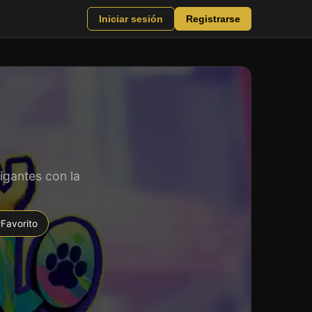
Iniciar sesión
Registrarse
igantes con la
Favorito