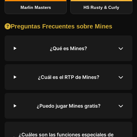
Marlin Masters
HS Rusty & Curly
Preguntas Frecuentes sobre Mines
¿Qué es Mines?
¿Cuál es el RTP de Mines?
¿Puedo jugar Mines gratis?
¿Cuáles son las funciones especiales de