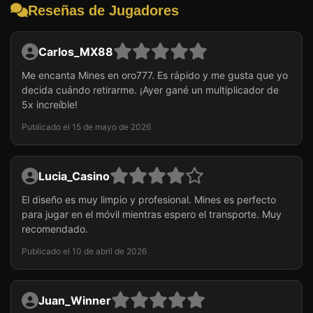
Reseñas de Jugadores
Carlos_MX88
Me encanta Mines en oro777. Es rápido y me gusta que yo
decida cuándo retirarme. ¡Ayer gané un multiplicador de
5x increíble!
Publicado el 15 de mayo de 2026
Lucia_Casino
El diseño es muy limpio y profesional. Mines es perfecto
para jugar en el móvil mientras espero el transporte. Muy
recomendado.
Publicado el 10 de abril de 2026
Juan_Winner