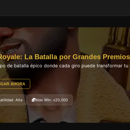
Royale: La Batalla por Grandes Premios
o de batalla épico donde cada giro puede transformar tu 
UGAR AHORA
atilidad: Alta
Max Win: x20,000