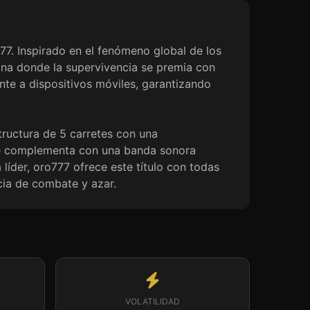
7. Inspirado en el fenómeno global de los
bana donde la supervivencia se premia con
nte a dispositivos móviles, garantizando
structura de 5 carretes con una
 se complementa con una banda sonora
der, oro777 ofrece este título con todas
cia de combate y azar.
VOLATILIDAD