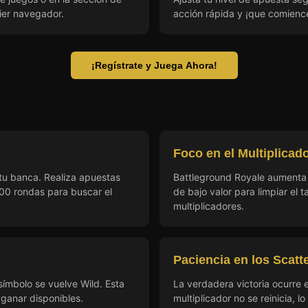
ier navegador.
acción rápida y ¡que comience 
¡Regístrate y Juega Ahora!
Foco en el Multiplicad
r tu banca. Realiza apuestas
Battleground Royale aumenta 
00 rondas para buscar el
de bajo valor para limpiar el 
multiplicadores.
Paciencia en los Scatt
 símbolo se vuelve Wild. Esta
La verdadera victoria ocurre en
 ganar disponibles.
multiplicador no se reinicia, 