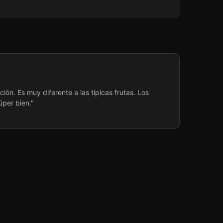
ión. Es muy diferente a las típicas frutas. Los
úper bien."