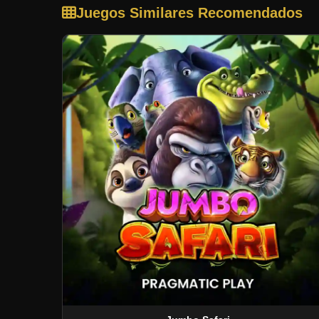
Juegos Similares Recomendados