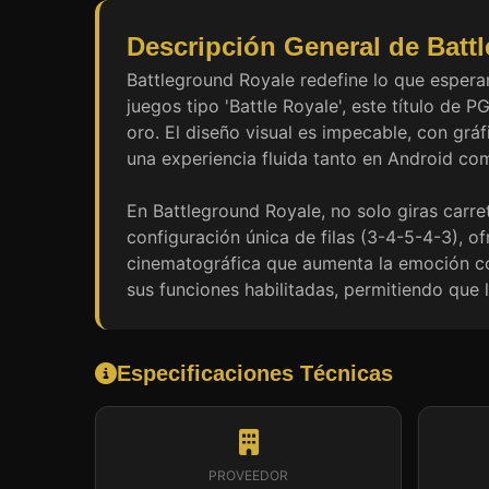
Descripción General de Batt
Battleground Royale redefine lo que esper
juegos tipo 'Battle Royale', este título de
oro. El diseño visual es impecable, con grá
una experiencia fluida tanto en Android co
En Battleground Royale, no solo giras carret
configuración única de filas (3-4-5-4-3),
cinematográfica que aumenta la emoción co
sus funciones habilitadas, permitiendo que 
Especificaciones Técnicas
PROVEEDOR