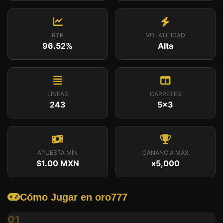
RTP
VOLATILIDAD
96.52%
Alta
LÍNEAS
CARRETES
243
5x3
APUESTA MÍN
GANANCIA MÁX
$1.00 MXN
x5,000
Cómo Jugar en oro777
01