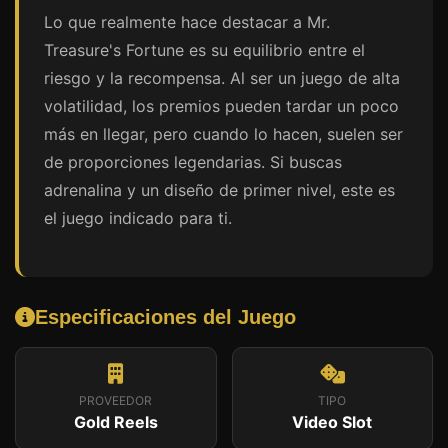
Lo que realmente hace destacar a Mr.
Treasure's Fortune es su equilibrio entre el
riesgo y la recompensa. Al ser un juego de alta
volatilidad, los premios pueden tardar un poco
más en llegar, pero cuando lo hacen, suelen ser
de proporciones legendarias. Si buscas
adrenalina y un diseño de primer nivel, este es
el juego indicado para ti.
Especificaciones del Juego
PROVEEDOR
TIPO
Gold Reels
Video Slot