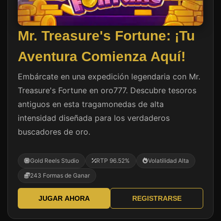
Mr. Treasure's Fortune: ¡Tu
Aventura Comienza Aquí!
Embárcate en una expedición legendaria con Mr.
Treasure's Fortune en oro777. Descubre tesoros
antiguos en esta tragamonedas de alta
intensidad diseñada para los verdaderos
buscadores de oro.
Gold Reels Studio
RTP 96.52%
Volatilidad Alta
243 Formas de Ganar
JUGAR AHORA
REGISTRARSE